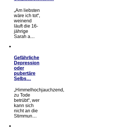
„Am liebsten
wäre ich tot“,
weinend
läuft die 16-
jährige
Sarah a…
Gefährliche
Depression
oder
pubertäre
Selbs…
„Himmelhochjauchzend,
zu Tode
betrübt“, wer
kann sich
nicht an die
Stimmun…