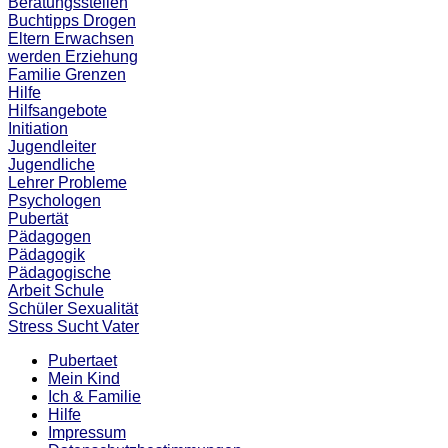
Beratungsstellen
Buchtipps
Drogen
Eltern
Erwachsen
werden
Erziehung
Familie
Grenzen
Hilfe
Hilfsangebote
Initiation
Jugendleiter
Jugendliche
Lehrer
Probleme
Psychologen
Pubertät
Pädagogen
Pädagogik
Pädagogische
Arbeit
Schule
Schüler
Sexualität
Stress
Sucht
Vater
Pubertaet
Mein Kind
Ich & Familie
Hilfe
Impressum