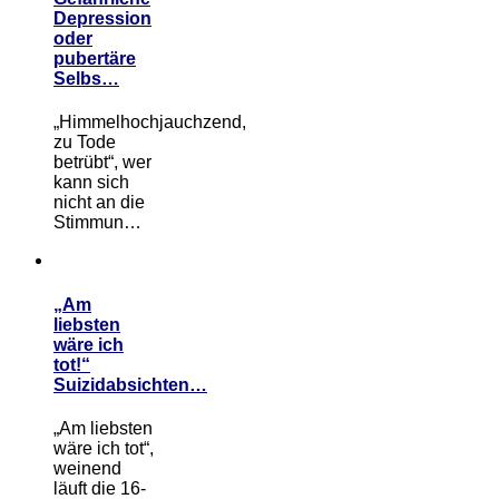
Depression
oder
pubertäre
Selbs…
„Himmelhochjauchzend,
zu Tode
betrübt“, wer
kann sich
nicht an die
Stimmun…
„Am
liebsten
wäre ich
tot!“
Suizidabsichten…
„Am liebsten
wäre ich tot“,
weinend
läuft die 16-