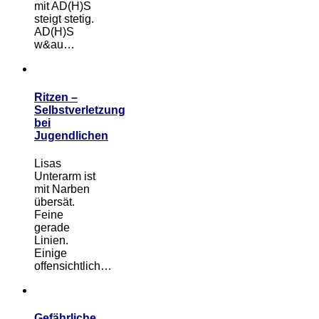
mit AD(H)S
steigt stetig.
AD(H)S
w&au…
Ritzen –
Selbstverletzung
bei
Jugendlichen
Lisas
Unterarm ist
mit Narben
übersät.
Feine
gerade
Linien.
Einige
offensichtlich…
Gefährliche