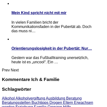
Mein Kind spricht nicht mit mir
In vielen Familien bricht der
Kommunikationsfaden in der Pubertät ab. Doch
das muss ni…
Orientierungslosigkeit in der Pubertät: Nur…
Gestern war das Fußballtraining unersetzlich,
heute ist es „uncool“. Ein …
Prev
Next
Kommentare Ich & Familie
Schlagwörter
Alkohol
Alkoholvergiftung
Ausbildung
Beratung
Beratungsstellen
Buchtipps
Drogen
Eltern
Erwachsen
werden
Erziehung
Familie
Grenzen
Hilfe