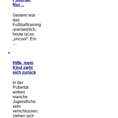
Nur…
Gestern war
das
Fußballtraining
unersetzlich,
heute ist es
„uncool“. Ein
…
Hilfe, mein
Kind zieht
sich zurück
In der
Pubertät
wirken
manche
Jugendliche
sehr
verschlossen,
ziehen sich