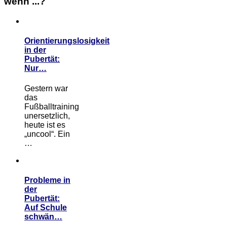
wenn ...?
Orientierungslosigkeit
in der
Pubertät:
Nur…
Gestern war
das
Fußballtraining
unersetzlich,
heute ist es
„uncool“. Ein
…
Probleme in
der
Pubertät:
Auf Schule
schwän…