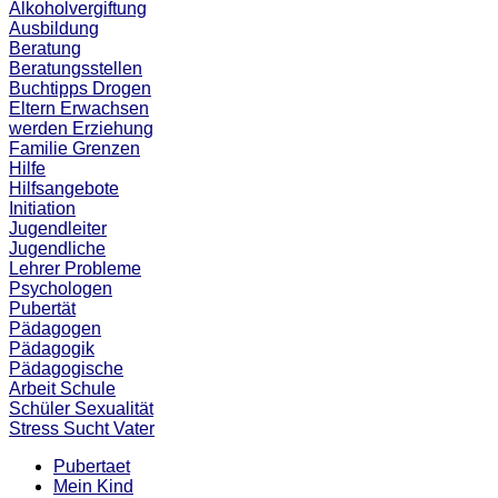
Alkoholvergiftung
Ausbildung
Beratung
Beratungsstellen
Buchtipps
Drogen
Eltern
Erwachsen
werden
Erziehung
Familie
Grenzen
Hilfe
Hilfsangebote
Initiation
Jugendleiter
Jugendliche
Lehrer
Probleme
Psychologen
Pubertät
Pädagogen
Pädagogik
Pädagogische
Arbeit
Schule
Schüler
Sexualität
Stress
Sucht
Vater
Pubertaet
Mein Kind