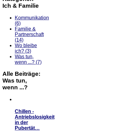
Ich & Familie
Kommunikation
(6)
Familie &
Partnerschaft
(14)
Wo bleibe
ich?
(3)
Was tun,
wenn ...?
(7)
Alle Beiträge:
Was tun,
wenn ...?
Chillen -
Antriebslosigkeit
in der
Pubertät…