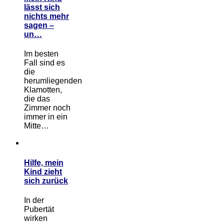
lässt sich
nichts mehr
sagen –
un…
Im besten
Fall sind es
die
herumliegenden
Klamotten,
die das
Zimmer noch
immer in ein
Mitte…
Hilfe, mein
Kind zieht
sich zurück
In der
Pubertät
wirken