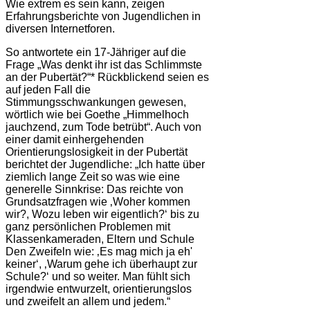
Wie extrem es sein kann, zeigen
Erfahrungsberichte von Jugendlichen in
diversen Internetforen.
So antwortete ein 17-Jähriger auf die
Frage „Was denkt ihr ist das Schlimmste
an der Pubertät?“* Rückblickend seien es
auf jeden Fall die
Stimmungsschwankungen gewesen,
wörtlich wie bei Goethe „Himmelhoch
jauchzend, zum Tode betrübt“. Auch von
einer damit einhergehenden
Orientierungslosigkeit in der Pubertät
berichtet der Jugendliche: „Ich hatte über
ziemlich lange Zeit so was wie eine
generelle Sinnkrise: Das reichte von
Grundsatzfragen wie ‚Woher kommen
wir?, Wozu leben wir eigentlich?‘ bis zu
ganz persönlichen Problemen mit
Klassenkameraden, Eltern und Schule
Den Zweifeln wie: ‚Es mag mich ja eh'
keiner‘, ‚Warum gehe ich überhaupt zur
Schule?‘ und so weiter. Man fühlt sich
irgendwie entwurzelt, orientierungslos
und zweifelt an allem und jedem.“