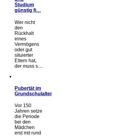
Studium
günstig fi…
Wer nicht
den
Rückhalt
eines
Vermögens
oder gut
situierter
Eltern hat,
der muss s…
Pubertät im
Grundschulalter
Vor 150
Jahren setze
die Periode
bei den
Mädchen
erst mit rund