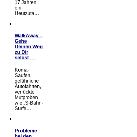
17 Jahren
ein.
Heutzuta…
WalkAway –
Gehe
Deinen Weg
zu Dir
selbst. …
Koma-
Saufen,
gefährliche
Autofahrten,
verrückte
Mutproben
wie „S-Bahn-
Surfe…
Probleme
bei den