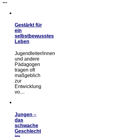
...
Gestärkt für
ein
selbstbewusstes
Leben
Jugendleiter/innen
und andere
Pädagogen
tragen oft
maßgeblich
zur
Entwicklung
vo…
Jungen –
das
schwache
Geschlecht
im