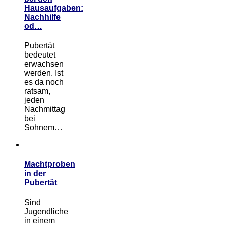
Hausaufgaben:
Nachhilfe
od…
Pubertät
bedeutet
erwachsen
werden. Ist
es da noch
ratsam,
jeden
Nachmittag
bei
Sohnem…
Machtproben
in der
Pubertät
Sind
Jugendliche
in einem