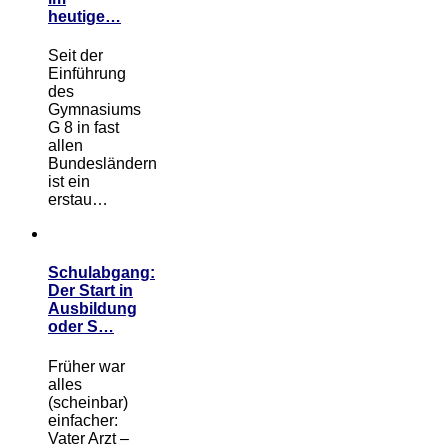
heutige…
Seit der
Einführung
des
Gymnasiums
G 8 in fast
allen
Bundesländern
ist ein
erstau…
Schulabgang:
Der Start in
Ausbildung
oder S…
Früher war
alles
(scheinbar)
einfacher:
Vater Arzt –