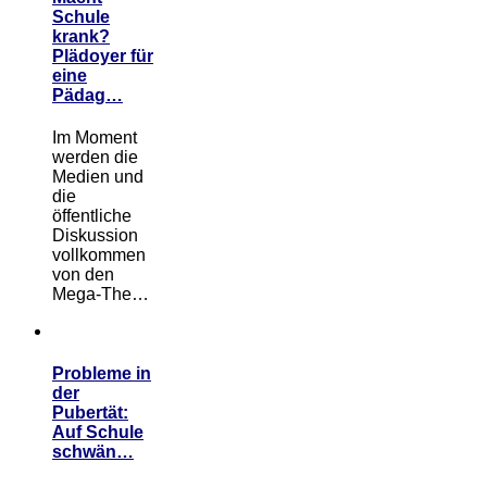
Schule
krank?
Plädoyer für
eine
Pädag…
Im Moment
werden die
Medien und
die
öffentliche
Diskussion
vollkommen
von den
Mega-The…
Probleme in
der
Pubertät:
Auf Schule
schwän…